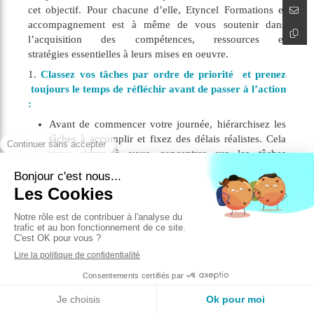
cet objectif. Pour chacune d’elle, Etyncel Formations et
accompagnement est à même de vous soutenir dans
l’acquisition des compétences, ressources et
stratégies essentielles à leurs mises en oeuvre.
1.
Classez vos tâches par ordre de priorité et prenez
toujours le temps de réfléchir avant de passer à l’action
:
Avant de commencer votre journée, hiérarchisez les
tâches à accomplir et fixez des délais réalistes. Cela
vous aidera à vous concentrer sur les tâches
importantes et à éviter de vous sentir débordé.
Essayez de vous fixer des objectifs raisonnables que
vous pouvez atteindre sans vous sentir stressé.
En amont d'un projet ou d'une tâche, prenez le temps
de réfléchir. Pensez à ce que vous voulez vraiment
réaliser et à la manière dont vous pourriez y parvenir
dans le calme.
2.
Faites des pauses régulières et prenez du temps pour
vous :
Qu'il s'agisse de quelques instants de détente ou
d'une pause plus longue, assurez-vous de prendre le temps