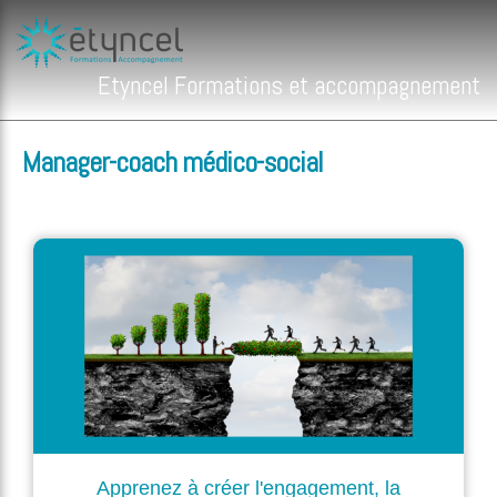
Etyncel Formations et accompagnement
Manager-coach médico-social
Apprenez à créer l'engagement, la